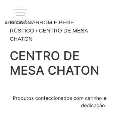
Ir
para
o
Início
/
MARROM E BEGE
Baixar Catalógo
conteúdo
RÚSTICO
/ CENTRO DE MESA
CHATON
CENTRO DE
MESA CHATON
Produtos confeccionados com carinho e
dedicação.