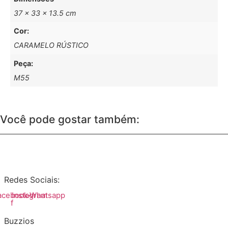
37 × 33 × 13.5 cm
Cor:
CARAMELO RÚSTICO
Peça:
M55
Você pode gostar também:
Redes Sociais:
acebook-
Instagram
Whatsapp
f
Buzzios