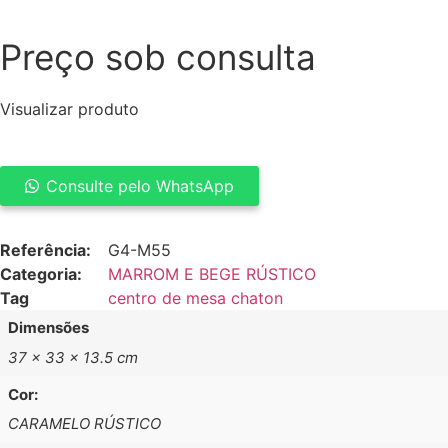
Preço sob consulta
Visualizar produto
Consulte pelo WhatsApp
CENTRO
DE
MESA
Referência:
G4-M55
CHATON
Categoria:
MARROM E BEGE RÚSTICO
quantidade
Tag
centro de mesa chaton
Dimensões
37 × 33 × 13.5 cm
Cor:
CARAMELO RÚSTICO