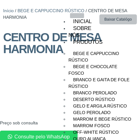
Início
/
BEGE E CAPPUCCINO RÚSTICO
/ CENTRO DE MESA
HARMONIA
Baixar Catalógo
INICIAL
SOBRE
CENTRO DE MESA
NÓS
PRODUTOS
HARMONIA
BEGE E CAPPUCCINO
RÚSTICO
BEGE E CHOCOLATE
FOSCO
BRANCO E GAITA DE FOLE
RÚSTICO
BRANCO PEROLADO
DESERTO RÚSTICO
GELO E ARGILA RÚSTICO
GELO PEROLADO
MARROM E BEGE RÚSTICO
Preço sob consulta
MARROM FOSCO
OFF-WHITE RÚSTICO
Consulte pelo WhatsApp
OURO ALIANÇA