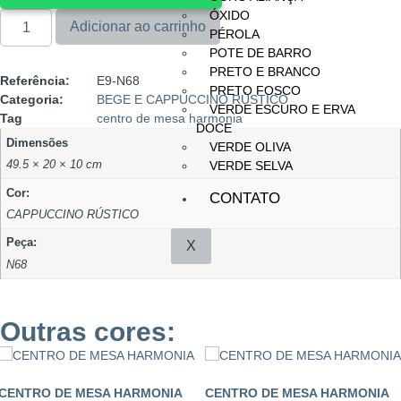
ÓXIDO
Adicionar ao carrinho
PÉROLA
POTE DE BARRO
PRETO E BRANCO
Referência:
E9-N68
PRETO FOSCO
Categoria:
BEGE E CAPPUCCINO RÚSTICO
VERDE ESCURO E ERVA
Tag
centro de mesa harmonia
DOCE
Dimensões
VERDE OLIVA
49.5 × 20 × 10 cm
VERDE SELVA
Cor:
CONTATO
CAPPUCCINO RÚSTICO
Peça:
X
N68
Outras cores:
CENTRO DE MESA HARMONIA
CENTRO DE MESA HARMONIA