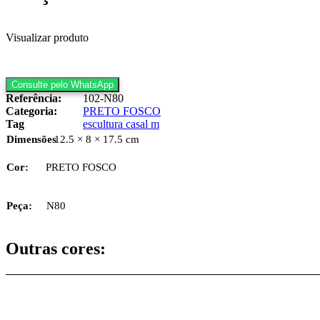
Visualizar produto
Consulte pelo WhatsApp
ESCULTURA
Referência:
102-N80
CASAL
Categoria:
PRETO FOSCO
M
Tag
escultura casal m
quantidade
Dimensões
12.5 × 8 × 17.5 cm
Cor:
PRETO FOSCO
Peça:
N80
Outras cores:
ESCULTURA CASAL M