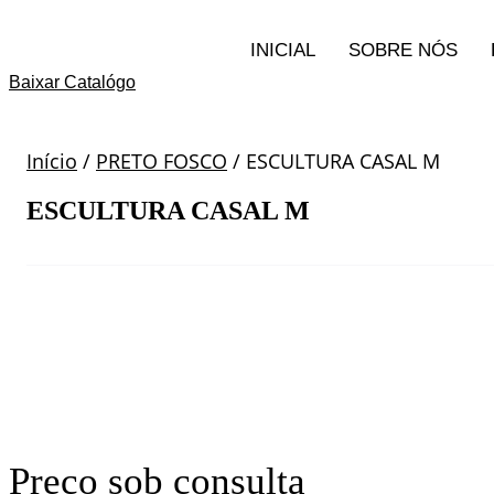
Ir
para
INICIAL
SOBRE NÓS
o
conteúdo
Baixar Catalógo
Início
/
PRETO FOSCO
/ ESCULTURA CASAL M
ESCULTURA CASAL M
Preço sob consulta