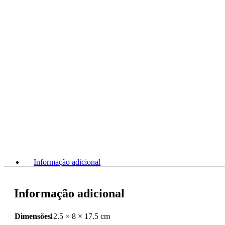
ESCULTURA CASAL M
Visualizar produto
Buy via WhatsApp
ESCULTURA CASAL M
Visualizar produto
Buy via WhatsApp
ESCULTURA CASAL M
Visualizar produto
Buy via WhatsApp
Informação adicional
Informação adicional
Dimensões
12.5 × 8 × 17.5 cm