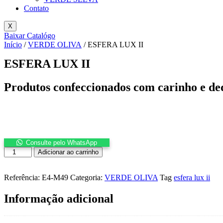
Contato
X
Baixar Catalógo
Início
/
VERDE OLIVA
/ ESFERA LUX II
ESFERA LUX II
Produtos confeccionados com carinho e de
Consulte pelo WhatsApp
ESFERA
Adicionar ao carrinho
LUX
II
quantidade
Referência:
E4-M49
Categoria:
VERDE OLIVA
Tag
esfera lux ii
Informação adicional