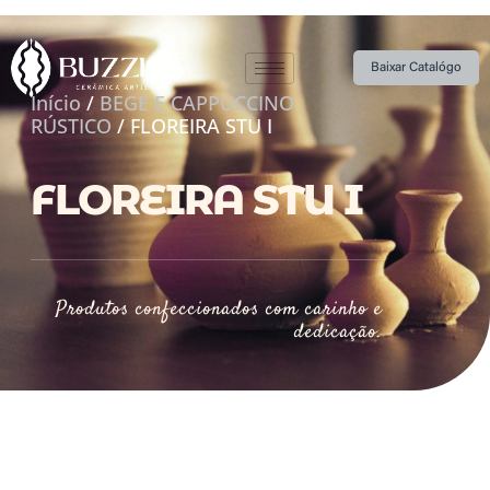
Baixar Catalógo
Início
/
BEGE E CAPPUCCINO
RÚSTICO
/ FLOREIRA STU I
FLOREIRA STU I
Produtos confeccionados com carinho e
dedicação.