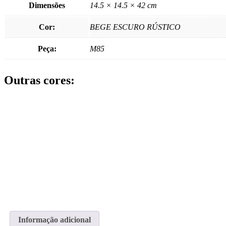
Dimensões
14.5 × 14.5 × 42 cm
Cor:
BEGE ESCURO RÚSTICO
Peça:
M85
Outras cores:
GARRAFA LUNA II
GARRAFA L
Visualizar produto
Visualizar produ
Buy via WhatsApp
Buy via What
Informação adicional