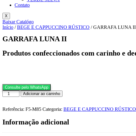
Contato
X
Baixar Catalógo
Início
/
BEGE E CAPPUCCINO RÚSTICO
/ GARRAFA LUNA II
GARRAFA LUNA II
Produtos confeccionados com carinho e de
Consulte pelo WhatsApp
GARRAFA
Adicionar ao carrinho
LUNA
II
quantidade
Referência:
F5-M85
Categoria:
BEGE E CAPPUCCINO RÚSTICO
Informação adicional