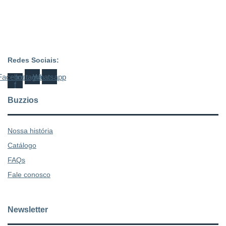
Redes Sociais:
Facebook-
Instagram
Whatsapp
f
Buzzios
Nossa história
Catálogo
FAQs
Fale conosco
Newsletter