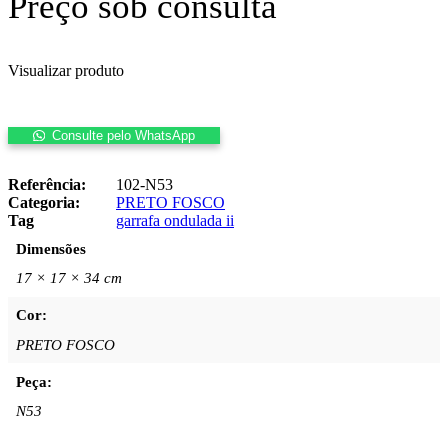
Preço sob consulta
Visualizar produto
Consulte pelo WhatsApp
GARRAFA
ONDULADA
Referência:
102-N53
II
Categoria:
PRETO FOSCO
quantidade
Tag
garrafa ondulada ii
Dimensões
17 × 17 × 34 cm
Cor:
PRETO FOSCO
Peça:
N53