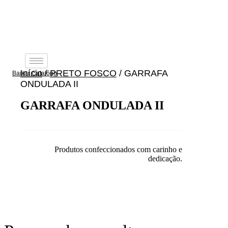
Ir
para
o
conteúdo
Início
/
PRETO FOSCO
/ GARRAFA
Baixar Catalógo
ONDULADA II
GARRAFA ONDULADA II
Produtos confeccionados com carinho e
dedicação.