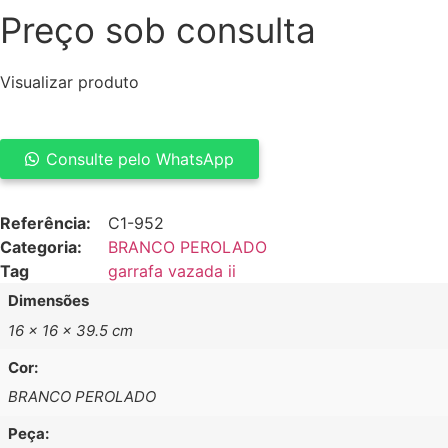
Preço sob consulta
Visualizar produto
Consulte pelo WhatsApp
GARRAFA
VAZADA
II
Referência:
C1-952
quantidade
Categoria:
BRANCO PEROLADO
Tag
garrafa vazada ii
Dimensões
16 × 16 × 39.5 cm
Cor:
BRANCO PEROLADO
Peça: