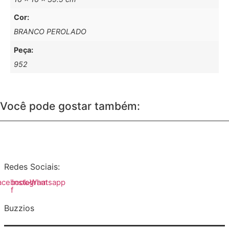
Cor:
BRANCO PEROLADO
Peça:
952
Você pode gostar também:
Redes Sociais:
acebook-
Instagram
Whatsapp
f
Buzzios