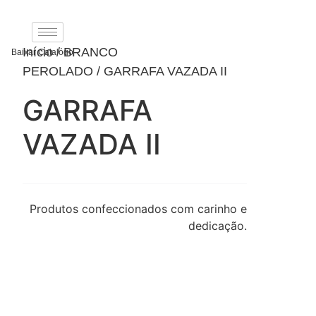
Ir
para
o
Início
/
BRANCO
Baixar Catalógo
conteúdo
PEROLADO
/ GARRAFA VAZADA II
GARRAFA
VAZADA II
Produtos confeccionados com carinho e
dedicação.