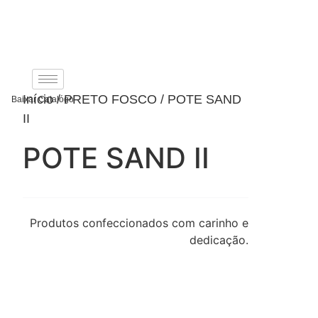
Ir
para
o
conteúdo
Início
/
PRETO FOSCO
/ POTE SAND
Baixar Catalógo
II
POTE SAND II
Produtos confeccionados com carinho e
dedicação.