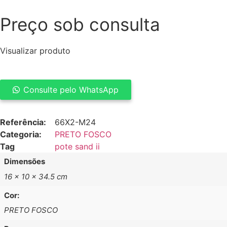
Preço sob consulta
Visualizar produto
Consulte pelo WhatsApp
POTE
SAND
II
Referência:
66X2-M24
quantidade
Categoria:
PRETO FOSCO
Tag
pote sand ii
Dimensões
16 × 10 × 34.5 cm
Cor:
PRETO FOSCO