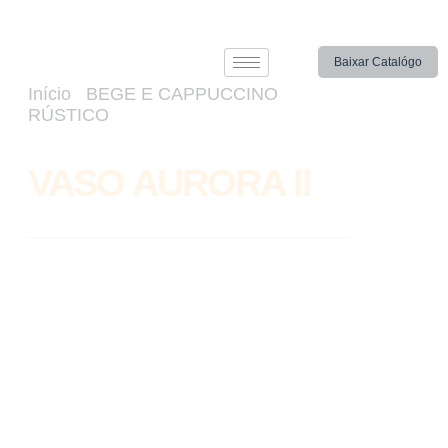
Baixar Catalógo
Início
/
BEGE E CAPPUCCINO
RÚSTICO
/ VASO AURORA II
VASO AURORA II