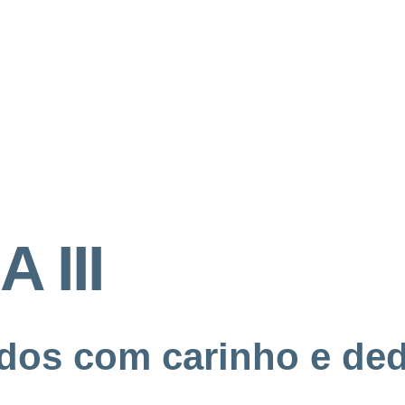
 III
dos com carinho e ded