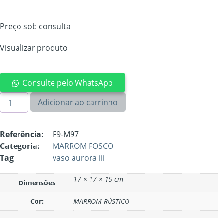
Preço sob consulta
Visualizar produto
Consulte pelo WhatsApp
VASO
Adicionar ao carrinho
AURORA
III
quantidade
Referência:
F9-M97
Categoria:
MARROM FOSCO
Tag
vaso aurora iii
17 × 17 × 15 cm
Dimensões
Cor:
MARROM RÚSTICO