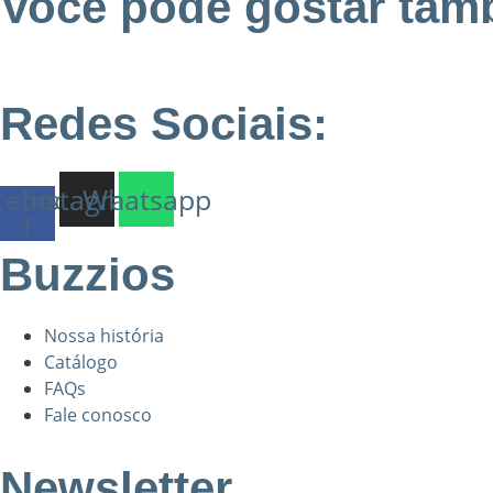
Você pode gostar tam
Redes Sociais:
cebook-
Instagram
Whatsapp
f
Buzzios
Nossa história
Catálogo
FAQs
Fale conosco
Newsletter