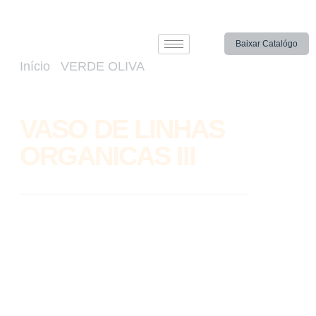
Baixar Catalógo
Início
/
VERDE OLIVA
/ VASO DE
LINHAS ORGANICAS III
VASO DE LINHAS
ORGANICAS III