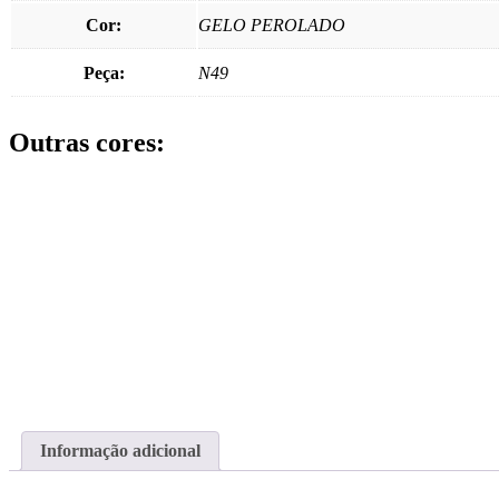
Cor:
GELO PEROLADO
Peça:
N49
Outras cores:
VASO HOME II
VASO HOME 
Visualizar produto
Visualizar produ
Buy via WhatsApp
Buy via What
Informação adicional