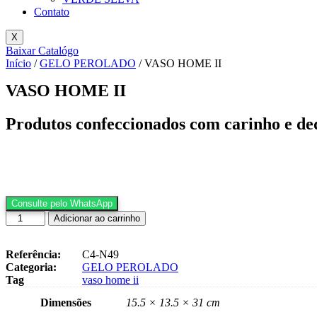
Contato
X
Baixar Catalógo
Início
/
GELO PEROLADO
/ VASO HOME II
VASO HOME II
Produtos confeccionados com carinho e de
Consulte pelo WhatsApp
VASO
Adicionar ao carrinho
HOME
II
quantidade
Referência:
C4-N49
Categoria:
GELO PEROLADO
Tag
vaso home ii
Dimensões
15.5 × 13.5 × 31 cm