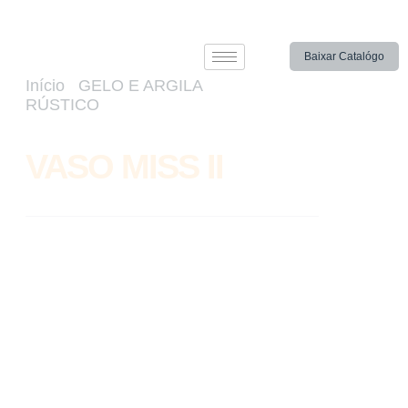
Baixar Catalógo
Início
/
GELO E ARGILA
RÚSTICO
/ VASO MISS II
VASO MISS II