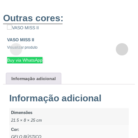
Outras cores:
VASO MISS II
V
Visualizar produto
Vi
Buy via WhatsApp
B
Informação adicional
Informação adicional
Dimensões
21.5 × 8 × 25 cm
Cor:
GELO RÚSTICO