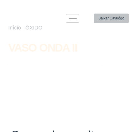
Baixar Catalógo
Início
/
ÓXIDO
/ VASO ONDA II
VASO ONDA II