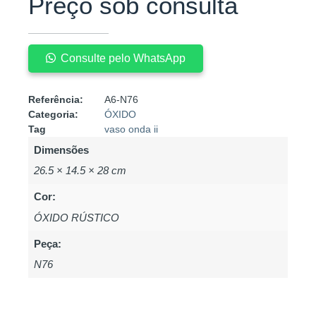
Preço sob consulta
Consulte pelo WhatsApp
Referência:
A6-N76
Categoria:
ÓXIDO
Tag
vaso onda ii
Dimensões
26.5 × 14.5 × 28 cm
Cor:
ÓXIDO RÚSTICO
Peça:
N76