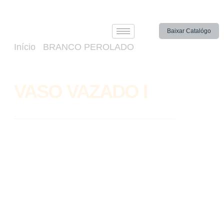
Baixar Catalógo
Início
/
BRANCO PEROLADO
/ VASO
VAZADO I
VASO VAZADO I