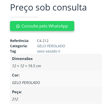
Preço sob consulta
Consulte pelo WhatsApp
Referência:
C4-212
Categoria:
GELO PEROLADO
Tag
vaso vazado ii
Dimensões
12 × 12 × 19.5 cm
Cor:
GELO PEROLADO
Peça:
212