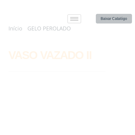
Baixar Catalógo
Início
/
GELO PEROLADO
/ VASO
VAZADO II
VASO VAZADO II