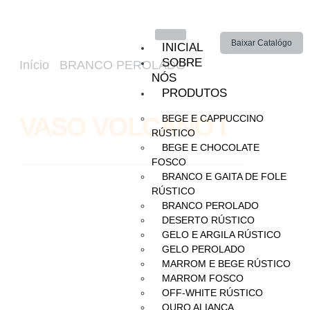
Baixar Catalógo
INICIAL
SOBRE
Início
/
BRANCO PEROLADO
/ VASO
NÓS
VOLCANO I
PRODUTOS
VASO VOLCANO I
BEGE E CAPPUCCINO
RÚSTICO
BEGE E CHOCOLATE
FOSCO
BRANCO E GAITA DE FOLE
RÚSTICO
BRANCO PEROLADO
DESERTO RÚSTICO
GELO E ARGILA RÚSTICO
GELO PEROLADO
MARROM E BEGE RÚSTICO
MARROM FOSCO
OFF-WHITE RÚSTICO
OURO ALIANÇA