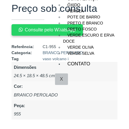
Preço sob consulta
ÓXIDO
PÉROLA
POTE DE BARRO
PRETO E BRANCO
PRETO FOSCO
Consulte pelo WhatsApp
VERDE ESCURO E ERVA
DOCE
Referência:
C1-955
VERDE OLIVA
Categoria:
BRANCO PEROLADO
VERDE SELVA
Tag
vaso volcano i
CONTATO
Dimensões
24.5 × 18.5 × 48.5 cm
X
Cor:
BRANCO PEROLADO
Peça:
955