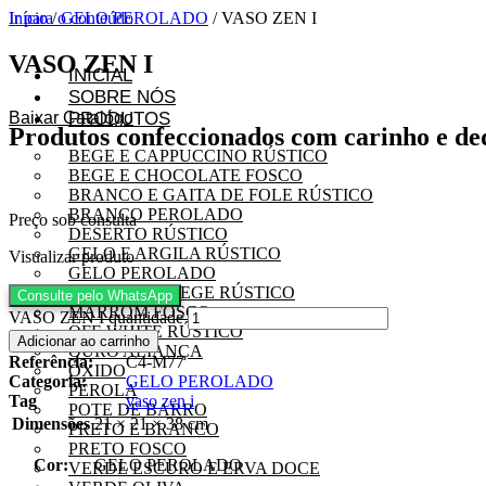
Ir para o conteúdo
Início
/
GELO PEROLADO
/ VASO ZEN I
VASO ZEN I
INICIAL
SOBRE NÓS
Baixar Catalógo
PRODUTOS
Produtos confeccionados com carinho e de
BEGE E CAPPUCCINO RÚSTICO
BEGE E CHOCOLATE FOSCO
BRANCO E GAITA DE FOLE RÚSTICO
BRANCO PEROLADO
Preço sob consulta
DESERTO RÚSTICO
GELO E ARGILA RÚSTICO
Visualizar produto
GELO PEROLADO
MARROM E BEGE RÚSTICO
Consulte pelo WhatsApp
MARROM FOSCO
VASO ZEN I quantidade
OFF-WHITE RÚSTICO
Adicionar ao carrinho
OURO ALIANÇA
Referência:
C4-M77
ÓXIDO
Categoria:
GELO PEROLADO
PÉROLA
Tag
vaso zen i
POTE DE BARRO
Dimensões
21 × 21 × 38 cm
PRETO E BRANCO
PRETO FOSCO
Cor:
GELO PEROLADO
VERDE ESCURO E ERVA DOCE