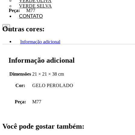
VERDE OLIVA
VERDE SELVA
Peça:
M77
CONTATO
Outras cores:
X
Informação adicional
Informação adicional
Dimensões
21 × 21 × 38 cm
Cor:
GELO PEROLADO
Peça:
M77
Você pode gostar também: