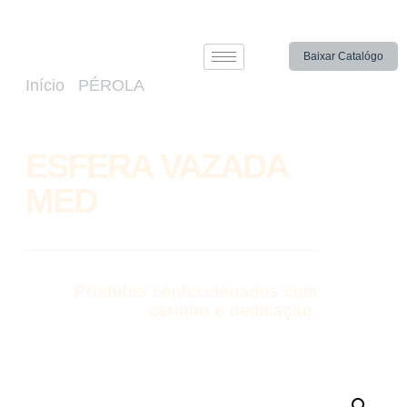
Baixar Catalógo
Início
/
PÉROLA
/ ESFERA VAZADA
MED
ESFERA VAZADA
MED
Produtos confeccionados com
carinho e dedicação.