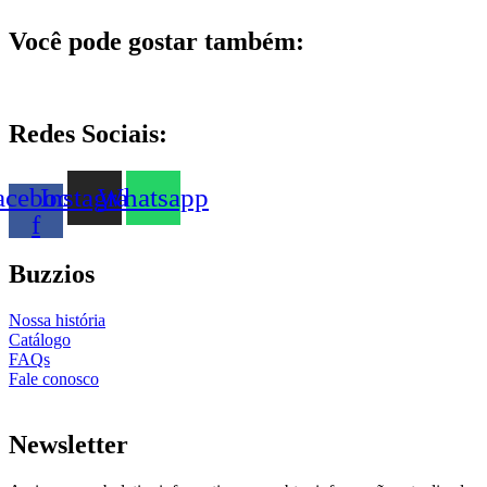
Você pode gostar também:
Redes Sociais:
acebook-
Instagram
Whatsapp
f
Buzzios
Nossa história
Catálogo
FAQs
Fale conosco
Newsletter