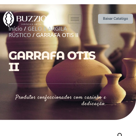
Baixar Catalógo
Início
/
GELO E ARGILA
RÚSTICO
/ GARRAFA OTIS II
GARRAFA OTIS
II
Produtos confeccionados com carinho e
dedicação.