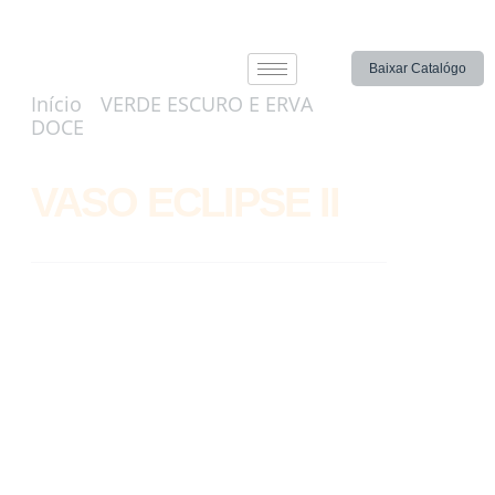
Baixar Catalógo
Início
/
VERDE ESCURO E ERVA
DOCE
/ VASO ECLIPSE II
VASO ECLIPSE II