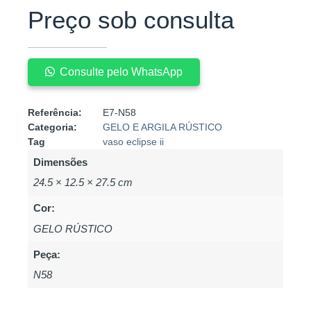
Preço sob consulta
Consulte pelo WhatsApp
Referência:
E7-N58
Categoria:
GELO E ARGILA RÚSTICO
Tag
vaso eclipse ii
Dimensões
24.5 × 12.5 × 27.5 cm
Cor:
GELO RÚSTICO
Peça:
N58