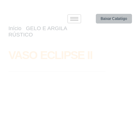
Baixar Catalógo
Início
/
GELO E ARGILA
RÚSTICO
/ VASO ECLIPSE II
VASO ECLIPSE II