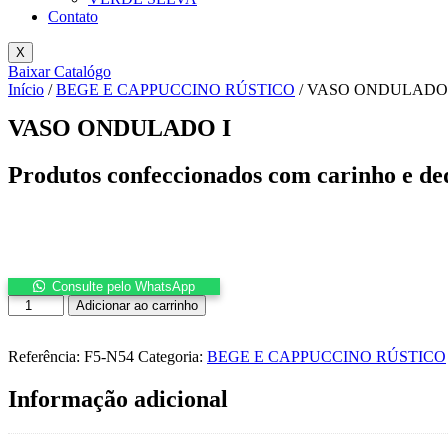
Contato
X
Baixar Catalógo
Início
/
BEGE E CAPPUCCINO RÚSTICO
/ VASO ONDULADO 
VASO ONDULADO I
Produtos confeccionados com carinho e de
Consulte pelo WhatsApp
VASO
Adicionar ao carrinho
ONDULADO
I
quantidade
Referência:
F5-N54
Categoria:
BEGE E CAPPUCCINO RÚSTICO
Informação adicional